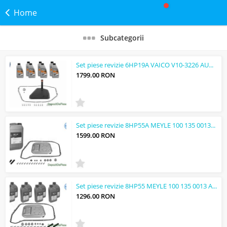
Home
Subcategorii
Set piese revizie 6HP19A VAICO V10-3226 AUDI A4(B7) A6(C6) A4(B6) A8(D3) A6(C6) ...
1799.00 RON
Set piese revizie 8HP55A MEYLE 100 135 0013/XK AUDI Q7 A5 Q5 SQ5 A8 S8 A7 RS7 S7...
1599.00 RON
Set piese revizie 8HP55 MEYLE 100 135 0013 AUDI Q7 A5 Q5 SQ5 A8 S8 A7 RS7 S7 A6 ...
1296.00 RON