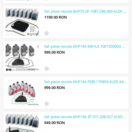
Set piese revizie 8HP55 ZF 1087.298.369 AUDI Q7 A5 Q5 SQ5 A8 S8 A7 RS7 S7 A6 RS6...
1199.00 RON
Set piese revizie 6HP19A MEYLE 1001350003 AUDI A4(B7) A6(C6) A4(B6) A8(D3) A6(C6...
999.00 RON
Set piese revizie 6HP19A FEBI 176859 AUDI A4(B7) A6(C6) A4(B6) A8(D3) A6(C6) PHA...
999.00 RON
Set piese revizie 6HP19A ZF 071.298.027 AUDI A4(B7) A6(C6) A4(B6) A8(D3) A6(C6) ...
949.00 RON