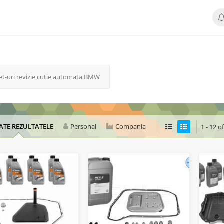
et-uri revizie cutie automata BMW
ATE REZULTATELE
Personal
Compania
1 - 12 of