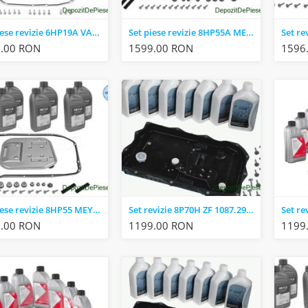
Set piese revizie 6HP19A VAICO V10-3226 AUDI A4(B7) A6(C6) A4(B6) A8(D3) A6(C6) PHAETON
Set piese revizie 8HP55A MEYLE 100 135 0013/XK AUDI Q7 A5 Q5 SQ5 A8 S8 A7 RS7 S7 A6 RS6 A4
.00 RON
1599.00 RON
1596
Set piese revizie 8HP55 MEYLE 100 135 0013 AUDI Q7 A5 Q5 SQ5 A8 S8 A7 RS7 S7 A6 RS6 A4
Set revizie 8P70H ZF 1087.298.367 BMW X6 (E71, E72) 7 (F01, F02, F03, F04) 5 (F10) 3 (F30, F80)
.00 RON
1199.00 RON
1199