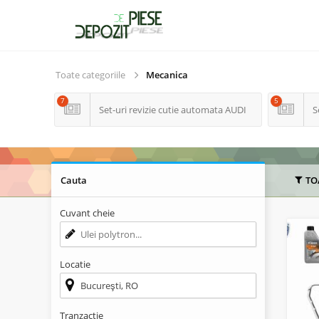
Toate categoriile
Mecanica
7
5
Set-uri revizie cutie automata AUDI
S
Cauta
TO
Cuvant cheie
Locatie
Tranzactie