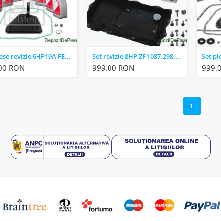
Set piese revizie 6HP19A FEBI 176859 AUDI A4(B7) A6(C6) A4(B6) A8(D3) A6(C6) PHAETON
Set revizie 8HP ZF 1087.298.365 BMW X5(E70) X6 (E71, E72) 7 (F01, F02, F03, F04) 5 (F07)
00 RON
999.00 RON
999.
1