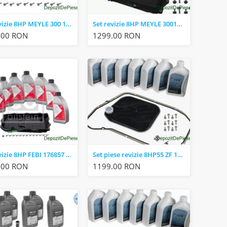
Set revizie 8HP MEYLE 300 135 1007/XK BMW X5(E70) X6 (E71, E72) 7 (F01, F02, F03, F04) 5(F07)
Set revizie 8HP MEYLE 3001351007 BMW X5(E70) X6 (E71, E72) 7 (F01, F02, F03, F04) 5(F07)
.00 RON
1299.00 RON
Set revizie 8HP FEBI 176857 BMW X5(E70) X6 (E71, E72) 7 (F01, F02, F03, F04) 5(F07)
Set piese revizie 8HP55 ZF 1087.298.369 AUDI Q7 A5 Q5 SQ5 A8 S8 A7 RS7 S7 A6 RS6 A4
.00 RON
1199.00 RON