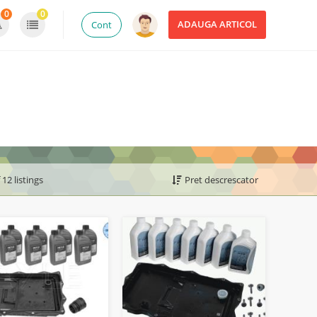
0
0
ADAUGA ARTICOL
Cont
 12 listings
Pret descrescator