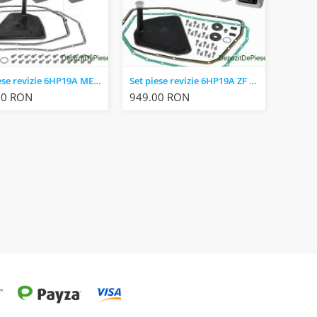
Set piese revizie 6HP19A MEYLE 1001350003 AUDI A4(B7) A6(C6) A4(B6) A8(D3) A6(C6) PHAETON
Set piese revizie 6HP19A ZF 071.298.027 AUDI A4(B7) A6(C6) A4(B6) A8(D3) A6(C6) PHAETON
00 RON
949.00 RON